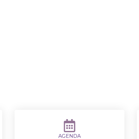
Felicitaciones! Ya estás in!!​
MASTERCLASS GRATUITA
 en la Asesoría de Imagen ·
Cómo Transformar Vidas (E
la Tuya)
Nos vemos el jueves 17 de Abril a las 6pm (-5GMT)
Aquí puedes calcular el horario en tu ciudad
AGENDA