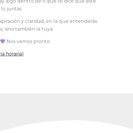
y algo dentro de ti que te dice que este
lo juntas.
piración y claridad, en la que entenderás
, sino también la tuya.
Nos vemos pronto.
a horaria)